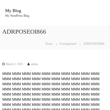
S
k
My Blog
i
My WordPress Blog
p
t
o
ADRPOSEOI866
c
o
n
Home
Uncategorized
ADRPOSEOI866
t
e
n
t
March 1, 2025
admin
MMM
MMM
MMM
MMM
MMM
MMM
MMM
MMM
MMM
MMM
MMM
MMM
MMM
MMM
MMM
MMM
MMM
MMM
MMM
MMM
MMM
MMM
MMM
MMM
MMM
MMM
MMM
MMM
MMM
MMM
MMM
MMM
MMM
MMM
MMM
MMM
MMM
MMM
MMM
MMM
MMM
MMM
MMM
MMM
MMM
MMM
MMM
MMM
MMM
MMM
MMM
MMM
MMM
MMM
MMM
MMM
MMM
MMM
MMM
MMM
MMM
MMM
MMM
MMM
MMM
MMM
MMM
MMM
MMM
MMM
MMM
MMM
MMM
MMM
MMM
MMM
MMM
MMM
MMM
MMM