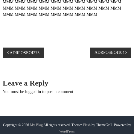
MMM
MMM
MMM
MMM
MMM
MMM
MMM
MMM
MMM
MMM
MMM
MMM
MMM
MMM
MMM
MMM
MMM
MMM
MMM
MMM
MMM
MMM
MMM
MMM
MMM
MMM
MMM
MMM
P
ADRPOSEOI104
ADRPOSEOI275
o
s
Leave a Reply
t
You must be
logged in
to post a comment.
n
a
Copyright © 2026
My Blog
All rights reserved. Theme:
Flash
by ThemeGrill. Powered by
WordPress