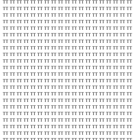
TT
TT
TT
TT
TT
TT
TT
TT
TT
TT
TT
TT
TT
TT
TT
TT
TT
TT
TT
TT
TT
TT
TT
TT
TT
TT
TT
TT
TT
TT
TT
TT
TT
TT
TT
TT
TT
TT
TT
TT
TT
TT
TT
TT
TT
TT
TT
TT
TT
TT
TT
TT
TT
TT
TT
TT
TT
TT
TT
TT
TT
TT
TT
TT
TT
TT
TT
TT
TT
TT
TT
TT
TT
TT
TT
TT
TT
TT
TT
TT
TT
TT
TT
TT
TT
TT
TT
TT
TT
TT
TT
TT
TT
TT
TT
TT
TT
TT
TT
TT
TT
TT
TT
TT
TT
TT
TT
TT
TT
TT
TT
TT
TT
TT
TT
TT
TT
TT
TT
TT
TT
TT
TT
TT
TT
TT
TT
TT
TT
TT
TT
TT
TT
TT
TT
TT
TT
TT
TT
TT
TT
TT
TT
TT
TT
TT
TT
TT
TT
TT
TT
TT
TT
TT
TT
TT
TT
TT
TT
TT
TT
TT
TT
TT
TT
TT
TT
TT
TT
TT
TT
TT
TT
TT
TT
TT
TT
TT
TT
TT
TT
TT
TT
TT
TT
TT
TT
TT
TT
TT
TT
TT
TT
TT
TT
TT
TT
TT
TT
TT
TT
TT
TT
TT
TT
TT
TT
TT
TT
TT
TT
TT
TT
TT
TT
TT
TT
TT
TT
TT
TT
TT
TT
TT
TT
TT
TT
TT
TT
TT
TT
TT
TT
TT
TT
TT
TT
TT
TT
TT
TT
TT
TT
TT
TT
TT
TT
TT
TT
TT
TT
TT
TT
TT
TT
TT
TT
TT
TT
TT
TT
TT
TT
TT
TT
TT
TT
TT
TT
TT
TT
TT
TT
TT
TT
TT
TT
TT
TT
TT
TT
TT
TT
TT
TT
TT
TT
TT
TT
TT
TT
TT
TT
TT
TT
TT
TT
TT
TT
TT
TT
TT
TT
TT
TT
TT
TT
TT
TT
TT
TT
TT
TT
TT
TT
TT
TT
TT
TT
TT
TT
TT
TT
TT
TT
TT
TT
TT
TT
TT
TT
TT
TT
TT
TT
TT
TT
TT
TT
TT
TT
TT
TT
TT
TT
TT
TT
TT
TT
TT
TT
TT
TT
TT
TT
TT
TT
TT
TT
TT
TT
TT
TT
TT
TT
TT
TT
TT
TT
TT
TT
TT
TT
TT
TT
TT
TT
TT
TT
TT
TT
TT
TT
TT
TT
TT
TT
TT
TT
TT
TT
TT
TT
TT
TT
TT
TT
TT
TT
TT
TT
TT
TT
TT
TT
TT
TT
TT
TT
TT
TT
TT
TT
TT
TT
TT
TT
TT