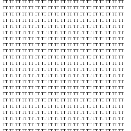
TT
TT
TT
TT
TT
TT
TT
TT
TT
TT
TT
TT
TT
TT
TT
TT
TT
TT
TT
TT
TT
TT
TT
TT
TT
TT
TT
TT
TT
TT
TT
TT
TT
TT
TT
TT
TT
TT
TT
TT
TT
TT
TT
TT
TT
TT
TT
TT
TT
TT
TT
TT
TT
TT
TT
TT
TT
TT
TT
TT
TT
TT
TT
TT
TT
TT
TT
TT
TT
TT
TT
TT
TT
TT
TT
TT
TT
TT
TT
TT
TT
TT
TT
TT
TT
TT
TT
TT
TT
TT
TT
TT
TT
TT
TT
TT
TT
TT
TT
TT
TT
TT
TT
TT
TT
TT
TT
TT
TT
TT
TT
TT
TT
TT
TT
TT
TT
TT
TT
TT
TT
TT
TT
TT
TT
TT
TT
TT
TT
TT
TT
TT
TT
TT
TT
TT
TT
TT
TT
TT
TT
TT
TT
TT
TT
TT
TT
TT
TT
TT
TT
TT
TT
TT
TT
TT
TT
TT
TT
TT
TT
TT
TT
TT
TT
TT
TT
TT
TT
TT
TT
TT
TT
TT
TT
TT
TT
TT
TT
TT
TT
TT
TT
TT
TT
TT
TT
TT
TT
TT
TT
TT
TT
TT
TT
TT
TT
TT
TT
TT
TT
TT
TT
TT
TT
TT
TT
TT
TT
TT
TT
TT
TT
TT
TT
TT
TT
TT
TT
TT
TT
TT
TT
TT
TT
TT
TT
TT
TT
TT
TT
TT
TT
TT
TT
TT
TT
TT
TT
TT
TT
TT
TT
TT
TT
TT
TT
TT
TT
TT
TT
TT
TT
TT
TT
TT
TT
TT
TT
TT
TT
TT
TT
TT
TT
TT
TT
TT
TT
TT
TT
TT
TT
TT
TT
TT
TT
TT
TT
TT
TT
TT
TT
TT
TT
TT
TT
TT
TT
TT
TT
TT
TT
TT
TT
TT
TT
TT
TT
TT
TT
TT
TT
TT
TT
TT
TT
TT
TT
TT
TT
TT
TT
TT
TT
TT
TT
TT
TT
TT
TT
TT
TT
TT
TT
TT
TT
TT
TT
TT
TT
TT
TT
TT
TT
TT
TT
TT
TT
TT
TT
TT
TT
TT
TT
TT
TT
TT
TT
TT
TT
TT
TT
TT
TT
TT
TT
TT
TT
TT
TT
TT
TT
TT
TT
TT
TT
TT
TT
TT
TT
TT
TT
TT
TT
TT
TT
TT
TT
TT
TT
TT
TT
TT
TT
TT
TT
TT
TT
TT
TT
TT
TT
TT
TT
TT
TT
TT
TT
TT
TT
TT
TT
TT
TT
TT
TT
TT
TT
TT
TT
TT
TT
TT
TT
TT
TT
TT