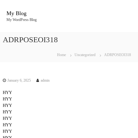
S
k
My Blog
i
My WordPress Blog
p
t
o
ADRPOSEOI318
c
o
n
Home
Uncategorized
ADRPOSEOI318
t
e
n
t
January 6, 2025
admin
HYY
HYY
HYY
HYY
HYY
HYY
HYY
HYY